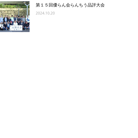
第１５回優らん会らんちう品評大会
2024.10.20