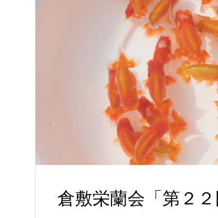
倉敷栄蘭会「第２２