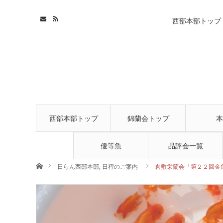
西部本部トップ
西部本部トップ
錦蘭会トップ
本
優等魚
品評会一覧
ホーム
日らん西部本部
,
日程のご案内
倉敷栄蘭会「第２２回金