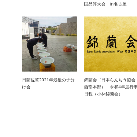
国品評大会 in名古屋
日蘭佐賀2021年最後の子分
錦蘭会（日本らんちう協会
け会
西部本部） 令和4年度行
日程（小林錦蘭会）