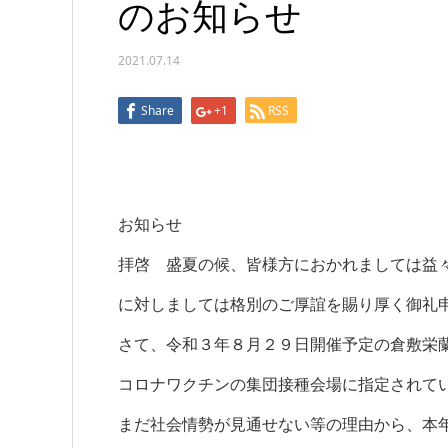
のお知らせ
2021.07.14
Share
+1
RSS
お知らせ
拝啓 盛夏の候、皆様方におかれましては益
に対しましては格別のご厚誼を賜り厚く御礼
さて、令和３年８月２９日開催予定の倉敷栄
コロナワクチンの集団接種会場に指定されて
まだ社会情勢が見通せない等の理由から、本