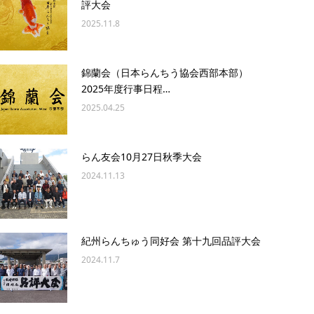
評大会
2025.11.8
錦蘭会（日本らんちう協会西部本部）
2025年度行事日程…
2025.04.25
らん友会10月27日秋季大会
2024.11.13
紀州らんちゅう同好会 第十九回品評大会
2024.11.7