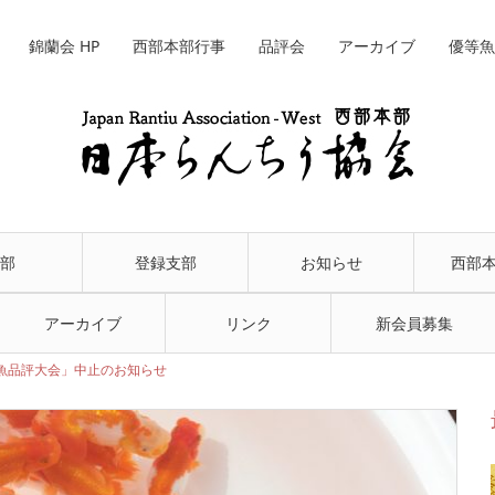
錦蘭会 HP
西部本部行事
品評会
アーカイブ
優等魚
部
登録支部
お知らせ
西部
アーカイブ
リンク
新会員募集
魚品評大会」中止のお知らせ