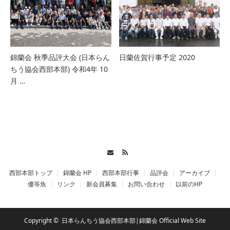
錦蘭会 秋季品評大会 (日本らん
日蘭佐賀行事予定 2020
ちう協会西部本部) 令和4年 10
月 …
Contact
RSS
西部本部トップ
錦蘭会 HP
西部本部行事
品評会
アーカイブ
優等魚
リンク
新会員募集
お問い合わせ
以前のHP
Copyright ©
日本らんちう協会西部本部|錦蘭会 Official Web Site