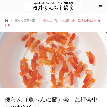
ホーム
日らん西部本部
優らん（魚へんに蘭）会 品評会中止のお知
らせ
優らん（魚へんに蘭）会 品評会中