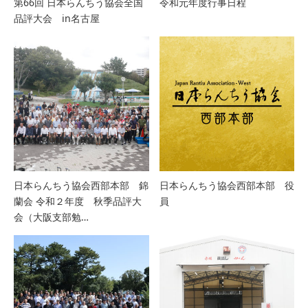
第66回 日本らんちう協会全国
令和元年度行事日程
品評大会 in名古屋
日本らんちう協会西部本部 錦
日本らんちう協会西部本部 役
蘭会 令和２年度 秋季品評大
員
会（大阪支部勉…