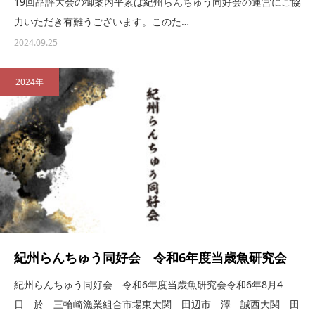
19回品評大会の御案内平素は紀州らんちゅう同好会の運営にご協
力いただき有難うございます。このた…
2024.09.25
2024年
紀州らんちゅう同好会 令和6年度当歳魚研究会
紀州らんちゅう同好会 令和6年度当歳魚研究会令和6年8月4
日 於 三輪崎漁業組合市場東大関 田辺市 澤 誠西大関 田