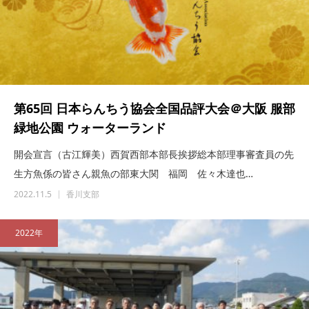
第65回 日本らんちう協会全国品評大会＠大阪 服部
緑地公園 ウォーターランド
開会宣言（古江輝美）西賀西部本部長挨拶総本部理事審査員の先
生方魚係の皆さん親魚の部東大関 福岡 佐々木達也…
2022.11.5
香川支部
2022年