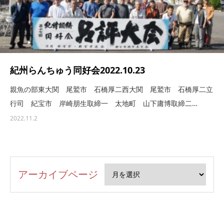
紀州らんちゅう同好会2022.10.23
親魚の部東大関 尾鷲市 石橋厚二西大関 尾鷲市 石橋厚二立
行司 紀宝市 岸崎朋生取締一 太地町 山下庸博取締二…
2022.11.2
アーカイブページ