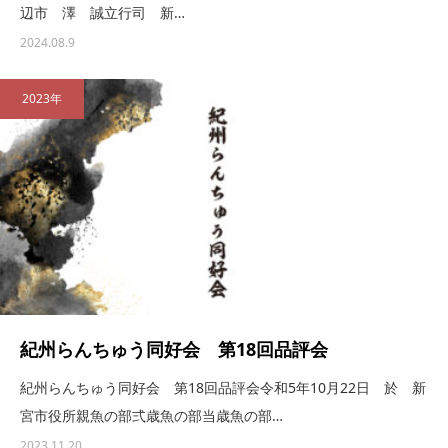
辺市 澤 誠立行司 新…
2024.08.9
2023年
紀州らんちゅう同好会 第18回品評会
紀州らんちゅう同好会 第18回品評会令和5年10月22日 於 新
宮市役所親魚の部弍歳魚の部当歳魚の部…
2023.11.20