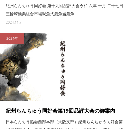
紀州らんちゅう同好会 第十九回品評大会令和 六年 十月 二十七日
三輪崎漁業組合市場親魚弍歳魚当歳魚…
2024.11.7
2024年
紀州らんちゅう同好会第19回品評大会の御案内
日本らんちう協会西部本部（大阪支部）紀州らんちゅう同好会第