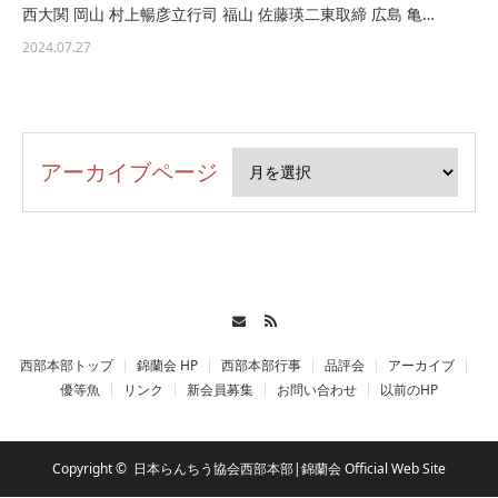
西大関 岡山 村上暢彦立行司 福山 佐藤瑛二東取締 広島 亀…
2024.07.27
アーカイブページ
Contact
RSS
西部本部トップ
錦蘭会 HP
西部本部行事
品評会
アーカイブ
優等魚
リンク
新会員募集
お問い合わせ
以前のHP
Copyright ©
日本らんちう協会西部本部|錦蘭会 Official Web Site