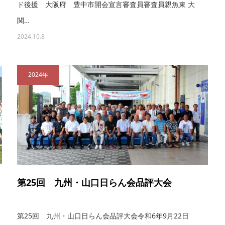
ド後援 大阪府 豊中市開会宣言審査員審査員親魚東 大
関…
2024.10.8
2024年
第25回 九州・山口日らん会品評大会
第25回 九州・山口日らん会品評大会令和6年9月22日