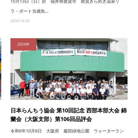
10月13日（日）於 福井県敦賀市 敦賀きらめき温泉リ
ラ・ポート当歳魚…
2024.10.20
2024年
日本らんちう協会 第10回記念 西部本部大会 錦
蘭会（大阪支部）第106回品評会
令和6年10月6日 大阪府 服部緑地公園 ウォーターラン