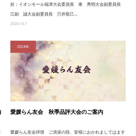
於：イオンモール福津大会委員長 東 秀明大会副委員長
江副 誠大会副委員長 穴井龍己…
2024.10.1
2024年
内
愛媛らん友会 秋季品評大会のご案内
好
愛媛らん友会拝啓 ご清栄の段、皆様におかれましてはます