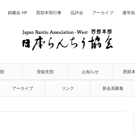
錦蘭会 HP
西部本部行事
品評会
アーカイブ
優等魚
部
登録支部
お知らせ
西部
アーカイブ
リンク
新会員募集