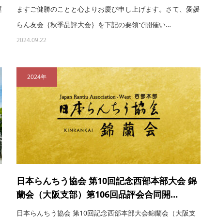
運
ますご健勝のことと心よりお慶び申し上げます。さて、愛媛
らん友会｛秋季品評大会｝を下記の要領で開催い…
2024.09.22
2024年
日本らんちう協会 第10回記念西部本部大会 錦
蘭会（大阪支部）第106回品評会合同開…
日本らんちう協会 第10回記念西部本部大会錦蘭会（大阪支