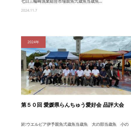
七日三輪崎漁業組合市場親魚弍歳魚当歳魚…
2024.11.7
2024年
第５０回 愛媛県らんちゅう愛好会 品評大会
於:ウエルピア伊予親魚弍歳魚当歳魚 大の部当歳魚 小の