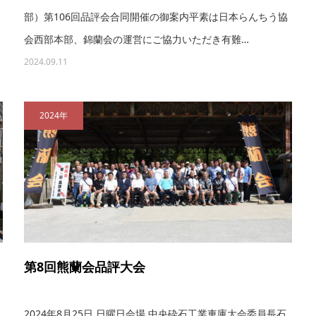
部）第106回品評会合同開催の御案内平素は日本らんちう協
会西部本部、錦蘭会の運営にご協力いただき有難…
2024.09.11
2024年
第8回熊蘭会品評大会
2024年8月25日 日曜日会場 中央砕石工業車庫大会委員長石