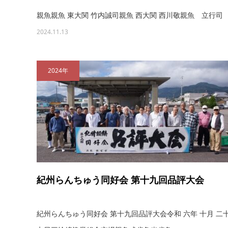
親魚親魚 東大関 竹内誠司親魚 西大関 西川敬親魚 立行司
2024.11.13
2024年
紀州らんちゅう同好会 第十九回品評大会
紀州らんちゅう同好会 第十九回品評大会令和 六年 十月 二