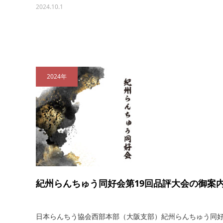
2024.10.1
2024年
紀州らんちゅう同好会第19回品評大会の御案
日本らんちう協会西部本部（大阪支部）紀州らんちゅう同