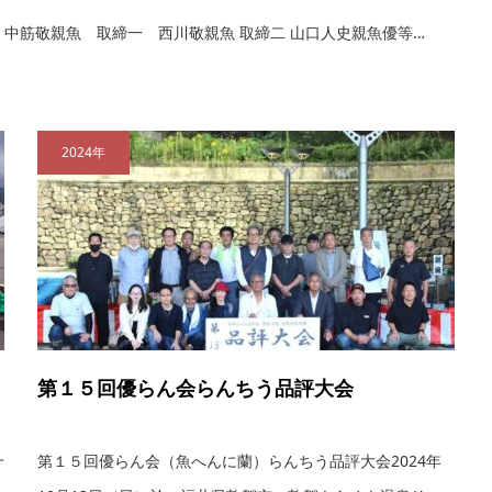
 中筋敬親魚 取締一 西川敬親魚 取締二 山口人史親魚優等…
2024年
第１５回優らん会らんちう品評大会
十
第１５回優らん会（魚へんに蘭）らんちう品評大会2024年