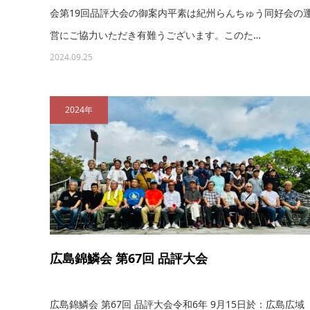
会第19回品評大会の御案内平素は紀州らんちゅう同好会の
営にご協力いただき有難うございます。このた…
2024.09.25
2024年
広島錦鱗会 第67回 品評大会
広島錦鱗会 第67回 品評大会令和6年 9月15日於：広島広域