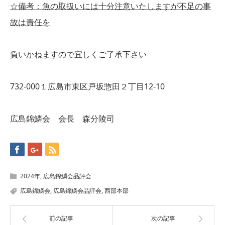
☆備考：魚の取扱いには十分注意いたしますが不足の事
故は責任を
負いかねますので宜しくご了承下さい
732-000１広島市東区戸坂惣田２丁目12-10
広島錦鱗会 会長 森分陵司
2024年
,
広島錦鱗会品評会
広島錦鱗会
,
広島錦鱗会品評会
,
西部本部
前の記事
次の記事