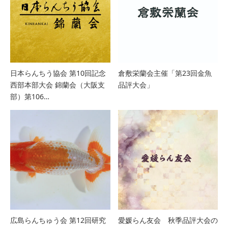
日本らんちう協会 第10回記念
倉敷栄蘭会主催「第23回金魚
西部本部大会 錦蘭会（大阪支
品評大会」
部）第106…
広島らんちゅう会 第12回研究
愛媛らん友会 秋季品評大会の