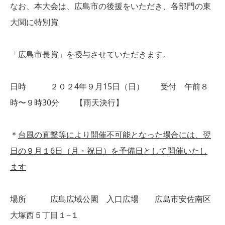
なお、本大会は、広島市の後援をいただき、各部門の東
大関に特別賞
「広島市長賞」を授与させていただきます。
日時 ２０２4年９月15日（日） 受付 午前８
時〜９時30分 【雨天決行】
＊
台風の直撃等により開催不可能となった場合には、翌
日の
９月１6日（月・祝日）を予備日として開催いたし
ます
場所 広島広域公園 入口広場 広島市安佐南区
大塚西５丁目１−１