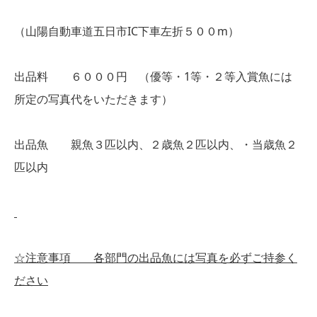
（山陽自動車道五日市IC下車左折５００m）
出品料 ６０００円 （優等・1等・２等入賞魚には
所定の写真代をいただきます）
出品魚 親魚３匹以内、２歳魚２匹以内、・当歳魚２
匹以内
☆注意事項 各部門の出品魚には写真を必ずご持参く
ださい