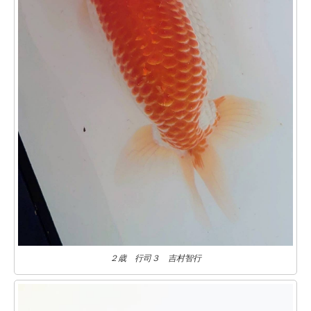
２歳 行司３ 吉村智行