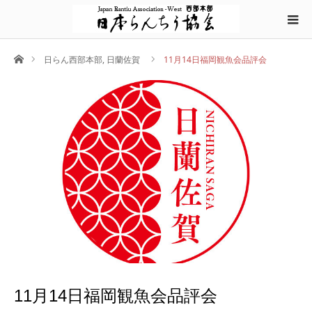
ホーム
日らん西部本部
,
日蘭佐賀
11月14日福岡観魚会品評会
11月14日福岡観魚会品評会