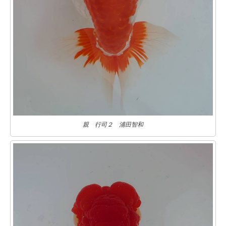
親 行司２ 浦田智和