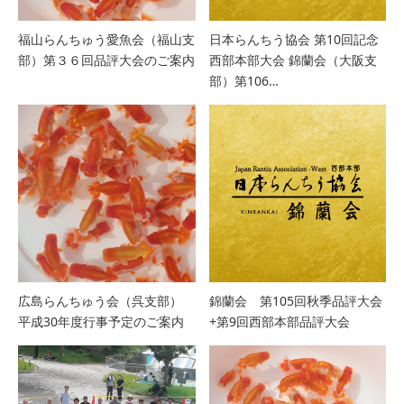
福山らんちゅう愛魚会（福山支
日本らんちう協会 第10回記念
部）第３６回品評大会のご案内
西部本部大会 錦蘭会（大阪支
部）第106…
広島らんちゅう会（呉支部）
錦蘭会 第105回秋季品評大会
平成30年度行事予定のご案内
+第9回西部本部品評大会