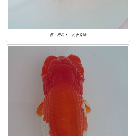
親 行司１ 松永秀隆