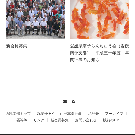
新会員募集
愛媛県南予らんちゅう会（愛媛
南予支部） 平成三十年度 年
間行事のお知ら…
Contact
RSS
西部本部トップ
錦蘭会 HP
西部本部行事
品評会
アーカイブ
優等魚
リンク
新会員募集
お問い合わせ
以前のHP