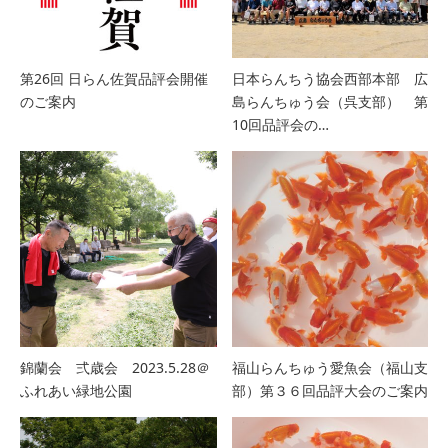
第26回 日らん佐賀品評会開催
日本らんちう協会西部本部 広
のご案内
島らんちゅう会（呉支部） 第
10回品評会の…
錦蘭会 弍歳会 2023.5.28＠
福山らんちゅう愛魚会（福山支
ふれあい緑地公園
部）第３６回品評大会のご案内