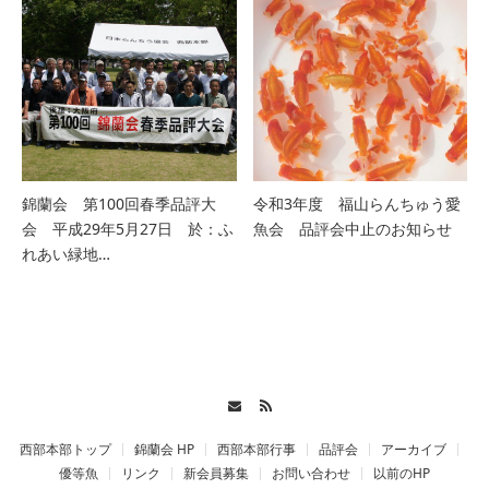
錦蘭会 第100回春季品評大
令和3年度 福山らんちゅう愛
会 平成29年5月27日 於：ふ
魚会 品評会中止のお知らせ
れあい緑地…
Contact
RSS
西部本部トップ
錦蘭会 HP
西部本部行事
品評会
アーカイブ
優等魚
リンク
新会員募集
お問い合わせ
以前のHP