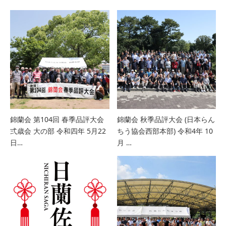
錦蘭会 第104回 春季品評大会
錦蘭会 秋季品評大会 (日本らん
弍歳会 大の部 令和四年 5月22
ちう協会西部本部) 令和4年 10
日…
月 …